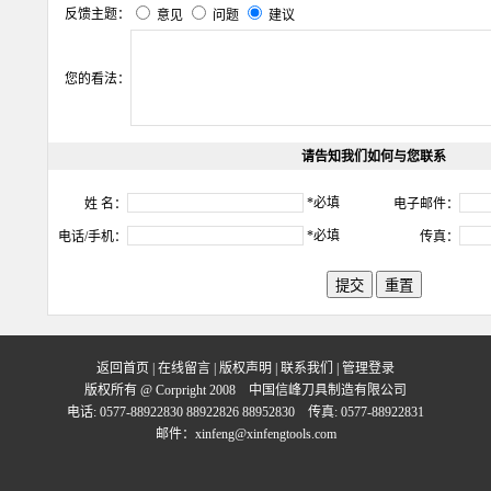
反馈主题：
意见
问题
建议
您的看法：
请告知我们如何与您联系
*必填
姓 名：
电子邮件：
*必填
电话/手机：
传真：
返回首页
|
在线留言
|
版权声明
|
联系我们
|
管理登录
版权所有 @ Corpright 2008 中国信峰刀具制造有限公司
电话: 0577-88922830 88922826 88952830 传真: 0577-88922831
邮件：
xinfeng@xinfengtools.com