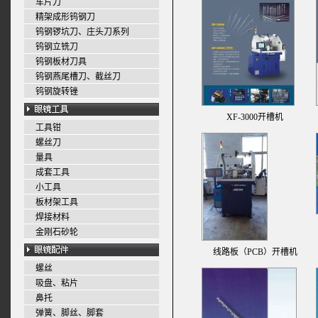
车片刀
精架成形钨钢刀
钨钢锣坑刀、庄头刀系列
钨钢立铣刀
钨钢板材刀具
钨钢燕尾槽刀、截丝刀
钨钢旋转锉
XF-3000开槽机
工具钳
螺丝刀
量具
成套工具
小工具
板材架工具
焊接材料
金刚石砂轮
线路板（PCB）开槽机
螺丝
吸盘、粘片
鼻托
弹簧、脚丝、脚套