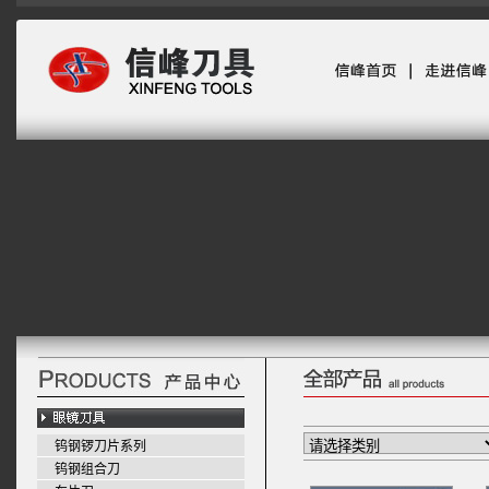
钨钢锣刀片系列
钨钢组合刀