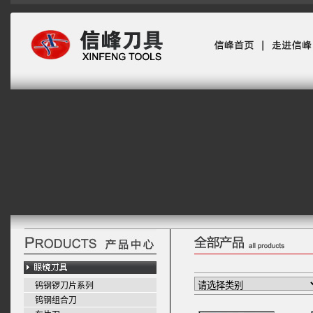
钨钢锣刀片系列
钨钢组合刀