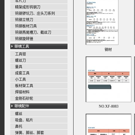
车片刀
精架成形钨钢刀
钨钢锣坑刀、庄头刀系列
钨钢立铣刀
钨钢板材刀具
钨钢燕尾槽刀、截丝刀
钨钢旋转锉
钢材
工具钳
螺丝刀
量具
成套工具
小工具
板材架工具
焊接材料
金刚石砂轮
NO.XF-8083
螺丝
吸盘、粘片
鼻托
弹簧、脚丝、脚套